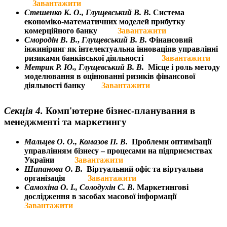
Завантажити
Стешенко К. О.,
Глущевський В. В.
Система
економіко-математичних моделей
прибутку
комерційного банку
Завантажити
Смородін В. В.
,
Глущевський В. В.
Фінансовий
інжиніринг як інтелектуальна інноваціяв управлінні
ризиками банківської діяльності
Завантажити
Метрик Р. Ю.,
Глущевський В. В.
Місце і роль методу
моделювання в оцінюванні ризиків фінансової
діяльності банку
Завантажити
Секція 4.
Комп'ютерне бізнес-планування в
менеджменті та маркетингу
Мальцев О. О
.,
Комазов П. В.
Проблеми
оптимізації
управління
м
бізнес
у
– процесами на підприємствах
У
країни
Завантажити
Шипанова О. В.
Віртуальний офіс та віртуальна
організація
Завантажити
Самохіна О. І., Солодухі
н С. В.
Маркетингові
дослідження в засобах масової інформації
Завантажити