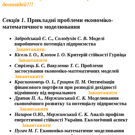
доповідей!!!
Секція 1.
Прикладні проблеми економіко-
математичного моделювання
Забродський Є. С.,
Солодухін С. В.
Моделі
виробничого потенціал підприємства
Завантажити
Кісель І. О., Клопов І. О.
Критерій стійкості Гурвіца
Завантажити
Стрілець Б. С,
Вакуленко Т. С.
Проблеми
застосування економіко-математичних моделей
Завантажити
Красномовець О. І.,
Грицюк П. М.
О
птимізація
фінансового
портфеля
при
розподілі дохідності
відмінному від нормального
Завантажити
Дряпак П. А.,
Мержинський Є. К.
Моделювання
єкономічного розвитку та потенціалу підприємства
Завантажити
Назаров О.Ю., Мержинський Є. К.
Аналіз профілю
енергетичної стійкості України. Екологічний аспект
Завантажити
Пугач М. Г.
Економіко-математичне моделювання