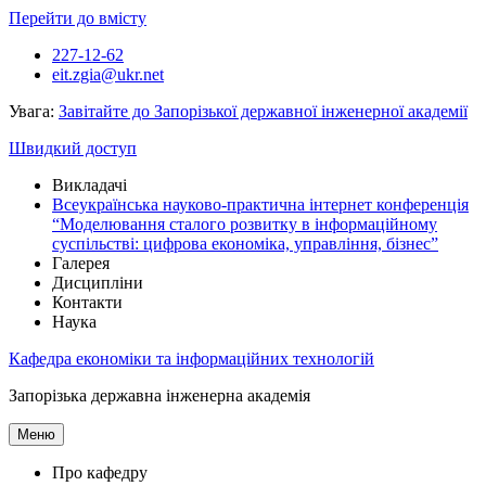
Перейти до вмісту
227-12-62
eit.zgia@ukr.net
Увага:
Завітайте до Запорізької державної інженерної академії
Швидкий доступ
Викладачі
Всеукраїнська науково-практична інтернет конференція
“Моделювання сталого розвитку в інформаційному
суспільстві: цифрова економіка, управління, бізнес”
Галерея
Дисципліни
Контакти
Наука
Кафедра економіки та інформаційних технологій
Запорізька державна інженерна академія
Меню
Про кафедру