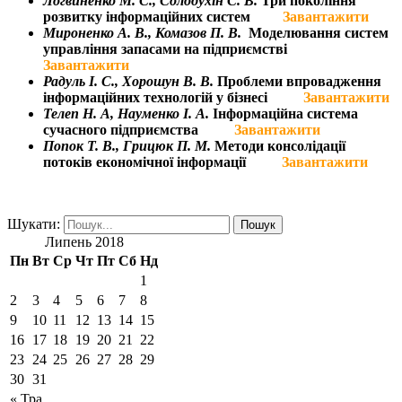
Логвиненко М. С.,
Солодухін С. В.
Т
ри покоління
розвитку інформаційних систем
Завантажити
Мироненко А. В.,
Комазов П. В.
Моделювання систем
управління запасами на підприємстві
Завантажити
Радуль
І. С
.,
Хорошун В. В.
Проблеми впровадження
інформаційних технологій у бізнесі
Завантажити
Телеп Н. А,
Науменко І. А.
Інформаційна система
сучасного підприємства
Завантажити
Попок Т. В.,
Грицюк П. М.
Методи консолідації
потоків економічної інформації
Завантажити
Шукати:
Липень 2018
Пн
Вт
Ср
Чт
Пт
Сб
Нд
1
2
3
4
5
6
7
8
9
10
11
12
13
14
15
16
17
18
19
20
21
22
23
24
25
26
27
28
29
30
31
« Тра