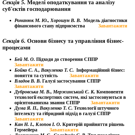
Секція 5.
Моделі оподаткування та аналізу
суб'єктів господарювання
Романюк М. Ю., Хорошун В. В.
М
одель діагностики
фінансового стану підприємства
Завантажити
Секція 6.
Основи бізнесу та управління бізнес-
процесами
Бей М. О.
Підходи до створення СППР
Завантажити
Бойко Є. А.,
Вакуленко Т. С.
Інформаційний бізнес:
поняття та сутність
Завантажити
Владов В. В.
Галузі застосування СППР
Завантажити
Дубровська М. В.,
Мержинський Є. К.
Компоненти
технології експертних систем, які застосовуються в
орієнто
ванихна знання СППР
Завантажити
Дума Я. П., Вакуленко Т. С.
Т
ехнології штучного
інтелекту та гібридний підхід в
галузі
СППР
Завантажити
Кан Н. І., Клопов І. О.
Критерій прийняття рішень
Гермейера
Завантажити