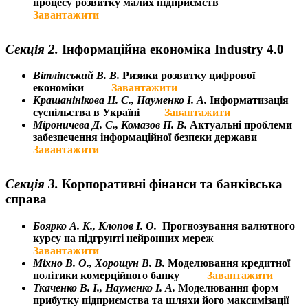
процесу розвитку малих підприємств
Завантажити
Секція 2.
Інформаційна економіка Industry 4.0
Вітлінський В. В.
Ризики розвитку цифрової
економіки
Завантажити
Крашанінікова Н. С.,
Науменко І. А.
Інформатизація
суспільства в Україні
Завантажити
Міроничева
Д. С.,
Комазов П. В.
Актуальнi проблеми
забезпечення
iнформацiйної безпеки
держави
Завантажити
Секція 3.
Корпоративні фінанси та банківська
справа
Боярко А. К., Клопов І. О.
Прогнозування валютного
курсу на підгрунті нейронних мереж
Завантажити
Міхно В. О.,
Хорошун В. В.
М
оделювання кредитної
політики комерційного банку
Завантажити
Ткаченко В. І.,
Науменко І. А.
Моделювання форм
прибутку підприємства та шляхи його максимізації