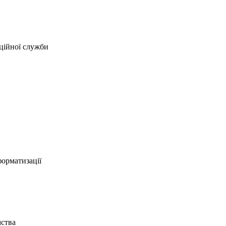
ційної служби
форматизації
мства