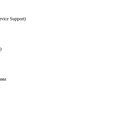
vice Support)
)
ами