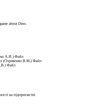
 game about Dino.
ко А.И.)
Файл
ах (Охріменко В.М.)
Файл
.В.)
Файл
ності на підприємстві