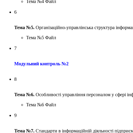
Тема №4
Файл
6
Тема №5.
Організаційно-управлінська структура інформа
Тема №5
Файл
7
Модульний контроль №2
8
Тема №6.
Особливості управління персоналом у сфері ін
Тема №6
Файл
9
Тема №7.
Стандарти в інформаційній діяльності підприє