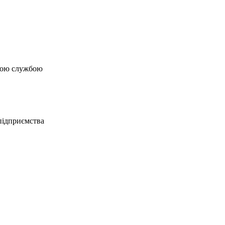
йною службою
підприємства