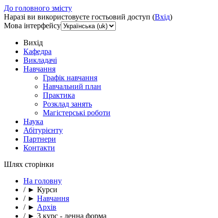
До головного змісту
Наразі ви використовуєте гостьовий доступ (
Вхід
)
Мова інтерфейсу
Вихід
Кафедра
Викладачі
Навчання
Графік навчання
Навчальний план
Практика
Розклад занять
Магістерські роботи
Наука
Абітурієнту
Партнери
Контакти
Шлях сторінки
На головну
/
►
Курси
/
►
Навчання
/
►
Архів
/
►
3 курс - денна форма