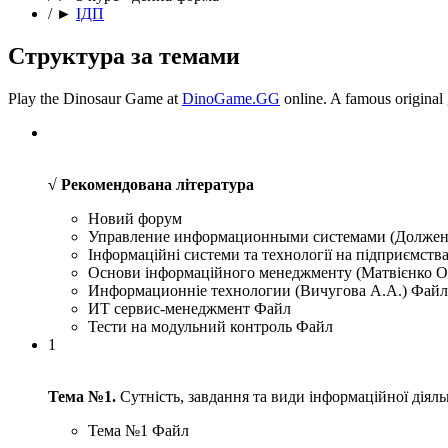
/
►
ІДП
Структура за темами
Play the Dinosaur Game at
DinoGame.GG
online. A famous original
√
Рекомендована література
Новий форум
Управление информационными системами (Должен
Інформаційні системи та технології на підприємств
Основи інформаційного менеджменту (Матвієнко О
Информационніе технологии (Вичугова А.А.)
Файл
ИТ сервис-менеджмент
Файл
Тести на модульний контроль
Файл
1
Тема №1.
Сутність, завдання та види інформаційної діяль
Тема №1
Файл